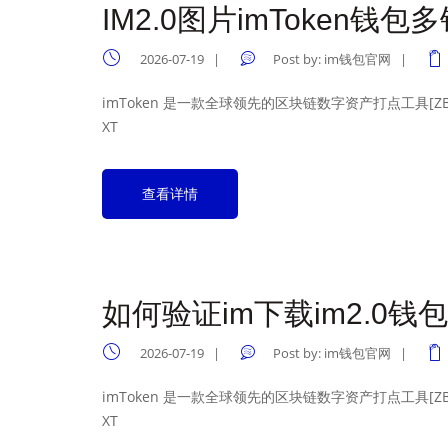
IM2.0图片imToken钱包
2026-07-19 |
Post by: im钱包官网 |
imToken 是一款全球领先的区块链数字资产打点工具[ZB]，帮手你安详打
XT
查看详情
如何验证im下载im2.0钱
2026-07-19 |
Post by: im钱包官网 |
imToken 是一款全球领先的区块链数字资产打点工具[ZB]，帮手你安详打
XT