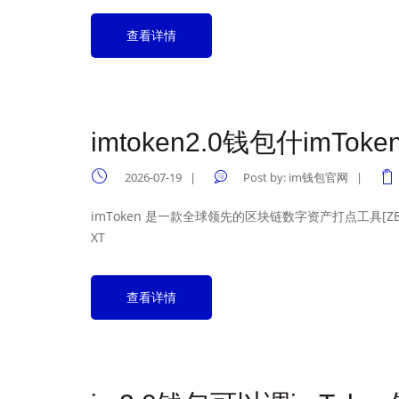
查看详情
imtoken2.0钱包什imT
2026-07-19 |
Post by: im钱包官网 |
imToken 是一款全球领先的区块链数字资产打点工具[ZB]，帮手你安详打
XT
查看详情