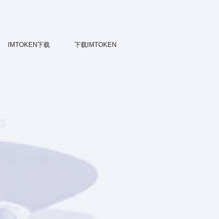
IMTOKEN下载
下载IMTOKEN