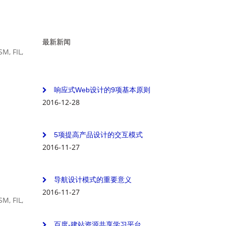
最新新闻
, FIL,
响应式Web设计的9项基本原则
2016-12-28
5项提高产品设计的交互模式
2016-11-27
导航设计模式的重要意义
2016-11-27
, FIL,
百度-建站资源共享学习平台