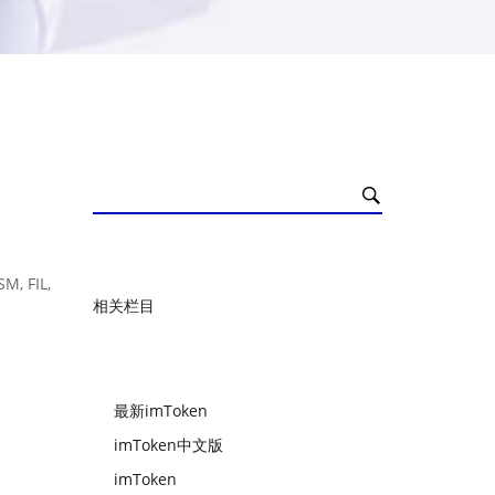
, FIL,
相关栏目
最新imToken
imToken中文版
imToken