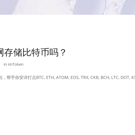
m官网存储比特币吗？
in imToken
点BTC, ETH, ATOM, EOS, TRX, CKB, BCH, LTC, DOT, KSM