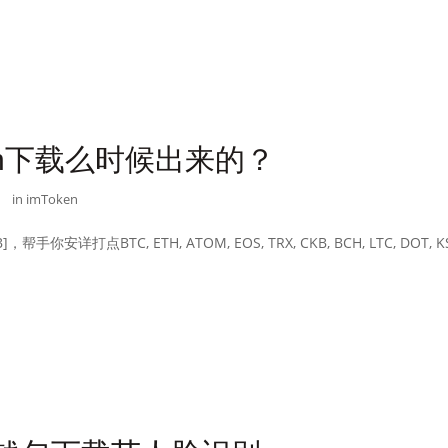
oken下载么时候出来的？
in imToken
点BTC, ETH, ATOM, EOS, TRX, CKB, BCH, LTC, DOT, KSM